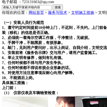
电子邮箱 ：723131663@qq.com
你现在的位置：
网站首页
>
服务与技术
>
文明施工措施
>
文明
（一）安装人员行为规范
1、遵守约定时间提前10分钟上门，不迟到，不失约。上门前
装（移机）的信息是否正确。
2、必须统一着海尔空调工作服，干净整洁，无破损。
3、手脚干净，不能黑脏，有损形象。
4、敲门，见到用户要问好，出示上岗证、自我介绍，文明交
5、安装前将《服务告示牌》交与用户，请用户监督施工。
6、举止文明有修养，做到有礼有德。
7、任何时候都不得与用户发生争执。
8、任何时候都不得说有损企业形象的话。
9、对使用方法注意事项应耐心向用户解释。
10、不能酒后上岗。
具体施工措施：
上门前：
（1） 仪容仪表及车辆物资检查：