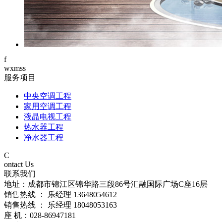
f
wxmss
服务项目
中央空调工程
家用空调工程
液晶电视工程
热水器工程
净水器工程
C
ontact Us
联系我们
地址：成都市锦江区锦华路三段86号汇融国际广场C座16层
销售热线 ： 乐经理 13648054612
销售热线 ： 乐经理 18048053163
座 机：028-86947181