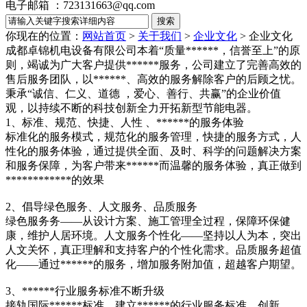
电子邮箱 ：723131663@qq.com
你现在的位置：
网站首页
>
关于我们
>
企业文化
>
企业文化
成都卓锦机电设备有限公司本着“质量******，信誉至上”的原
则，竭诚为广大客户提供******服务，公司建立了完善高效的
售后服务团队，以******、高效的服务解除客户的后顾之忧。
秉承“诚信、仁义、道德 ，爱心、善行、共赢”的企业价值
观，以持续不断的科技创新全力开拓新型节能电器。
1、标准、规范、快捷、人性 、******的服务体验
标准化的服务模式，规范化的服务管理，快捷的服务方式，人
性化的服务体验，通过提供全面、及时、科学的问题解决方案
和服务保障，为客户带来******而温馨的服务体验，真正做到
************的效果
2、倡导绿色服务、人文服务、品质服务
绿色服务务——从设计方案、施工管理全过程，保障环保健
康，维护人居环境。人文服务个性化——坚持以人为本，突出
人文关怀，真正理解和支持客户的个性化需求。品质服务超值
化——通过******的服务，增加服务附加值，超越客户期望。
3、******行业服务标准不断升级
接轨国际******标准，建立******的行业服务标准，创新